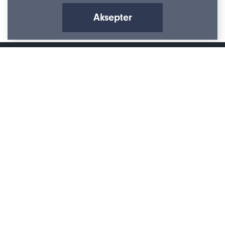
Aksepter
Pilestredet 17
,
0164
Oslo
(+47) 40 40 40 01
kundeservice@infoworker.no
Abonner på vårt nyhetsbrev